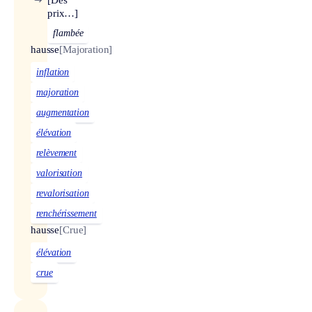
↪
[Des
prix…]
flambée
hausse
[Majoration]
inflation
majoration
augmentation
élévation
relèvement
valorisation
revalorisation
renchérissement
hausse
[Crue]
élévation
crue