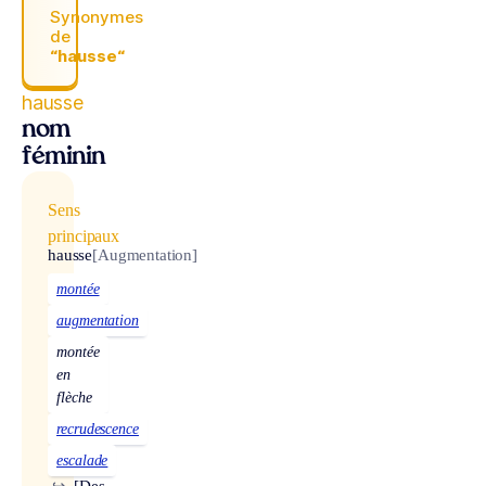
Synonymes
de
“hausse“
hausse
nom
féminin
Sens
principaux
hausse
[Augmentation]
montée
augmentation
montée
en
flèche
recrudescence
escalade