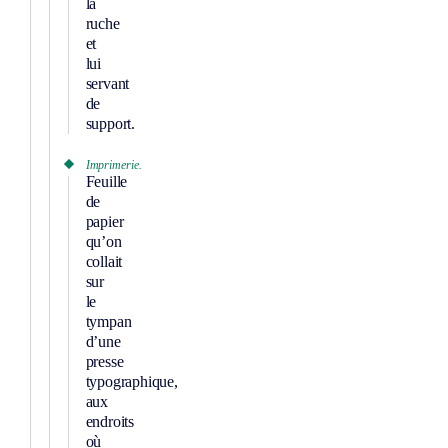
la
ruche
et
lui
servant
de
support.
Imprimerie.
Feuille
de
papier
qu’on
collait
sur
le
tympan
d’une
presse
typographique,
aux
endroits
où