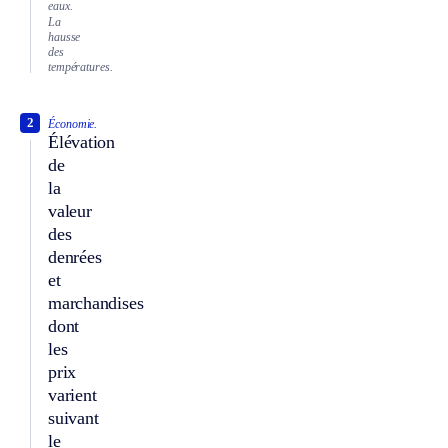
eaux.
La
hausse
des
températures.
2
Économie.
Élévation
de
la
valeur
des
denrées
et
marchandises
dont
les
prix
varient
suivant
le