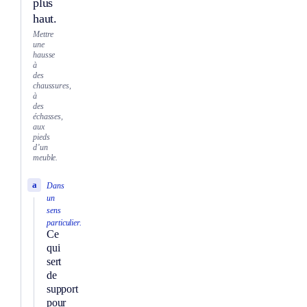
plus
haut.
Mettre
une
hausse
à
des
chaussures,
à
des
échasses,
aux
pieds
d’un
meuble.
a
Dans
un
sens
particulier.
Ce
qui
sert
de
support
pour