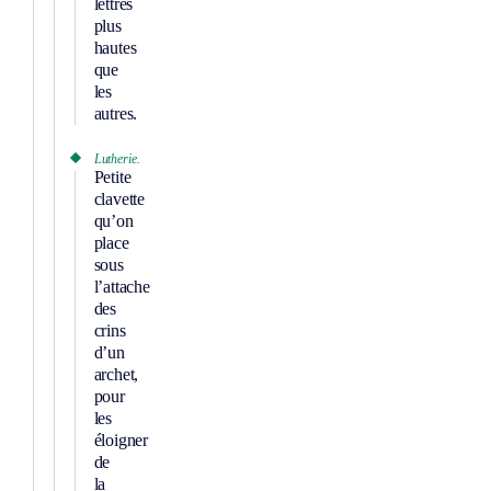
lettres
plus
hautes
que
les
autres.
Lutherie.
Petite
clavette
qu’on
place
sous
l’attache
des
crins
d’un
archet,
pour
les
éloigner
de
la