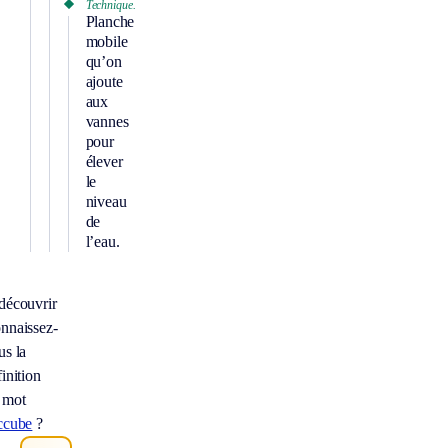
Technique.
Planche
mobile
qu’on
ajoute
aux
vannes
pour
élever
le
niveau
de
l’eau.
découvrir
nnaissez-
us la
inition
 mot
ccube
?