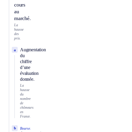
cours
au
marché.
La
hausse
des
prix.
Augmentation
a
du
chiffre
d’une
évaluation
donnée.
La
hausse
du
nombre
de
chômeurs
en
France.
b
Bourse.