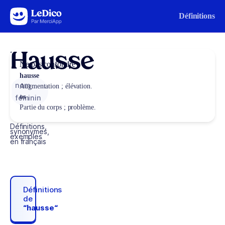
Aller au contenu
Définitions
Hausse
Ne pas confondre
hausse
nom
Augmentation ; élévation.
os
féminin
Partie du corps ; problème.
Définitions,
synonymes,
exemples
en français
Définitions
de
“hausse“