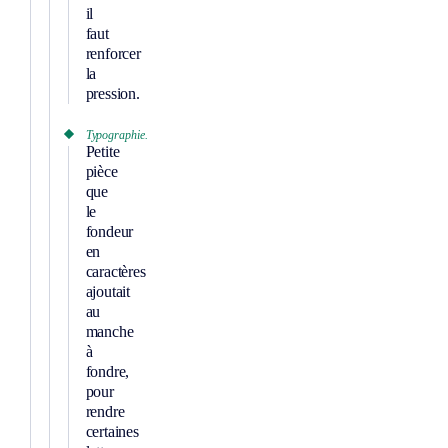
il
faut
renforcer
la
pression.
Typographie.
Petite
pièce
que
le
fondeur
en
caractères
ajoutait
au
manche
à
fondre,
pour
rendre
certaines