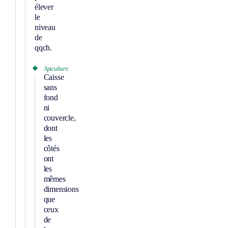
élever
le
niveau
de
qqch.
Apiculture.
Caisse
sans
fond
ni
couvercle,
dont
les
côtés
ont
les
mêmes
dimensions
que
ceux
de