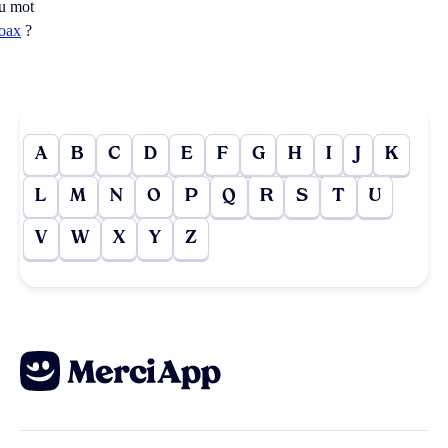
u mot
oax
?
A
B
C
D
E
F
G
H
I
J
K
L
M
N
O
P
Q
R
S
T
U
V
W
X
Y
Z