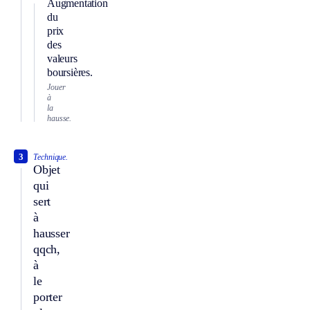
Augmentation
du
prix
des
valeurs
boursières.
Jouer
à
la
hausse.
3
Technique.
Objet
qui
sert
à
hausser
qqch,
à
le
porter