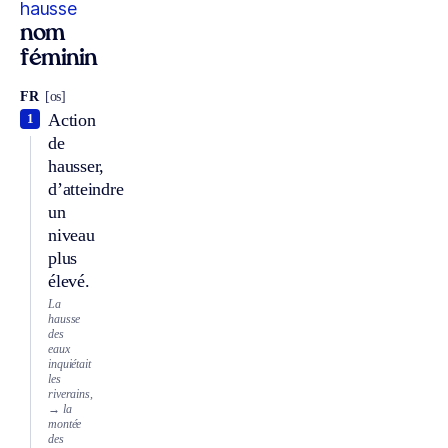
hausse
nom
féminin
FR
[os]
Action
1
de
hausser,
d’atteindre
un
niveau
plus
élevé.
La
hausse
des
eaux
inquiétait
les
riverains,
→ la
montée
des