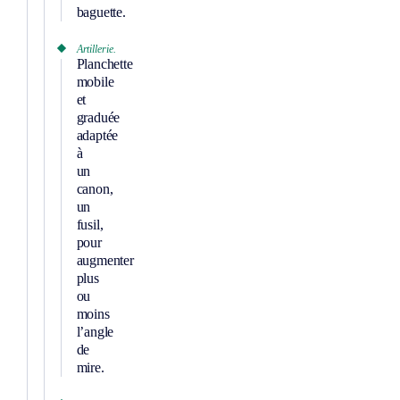
baguette.
Artillerie.
Planchette
mobile
et
graduée
adaptée
à
un
canon,
un
fusil,
pour
augmenter
plus
ou
moins
l’angle
de
mire.