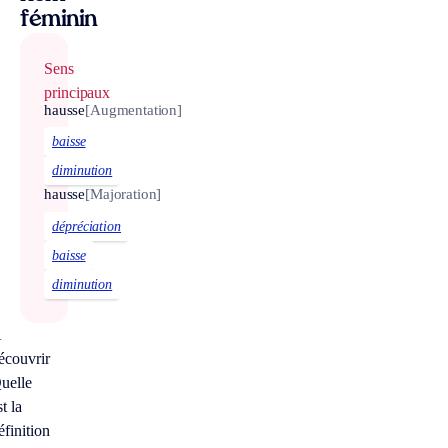
féminin
Sens
principaux
hausse
[Augmentation]
baisse
diminution
hausse
[Majoration]
dépréciation
baisse
diminution
À
écouvrir
uelle
st la
éfinition