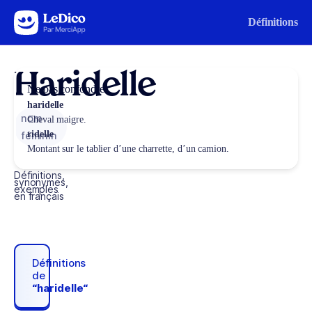
Aller au contenu
Définitions
Haridelle
Ne pas confondre
haridelle
nom
Cheval maigre.
ridelle
féminin
Montant sur le tablier d’une charrette, d’un camion.
Définitions,
synonymes,
exemples
en français
Définitions
de
“haridelle“