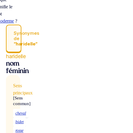
nifie le
t
loderme
?
Synonymes
de
“haridelle“
haridelle
nom
féminin
Sens
principaux
[Sens
commun]
cheval
bidet
rosse