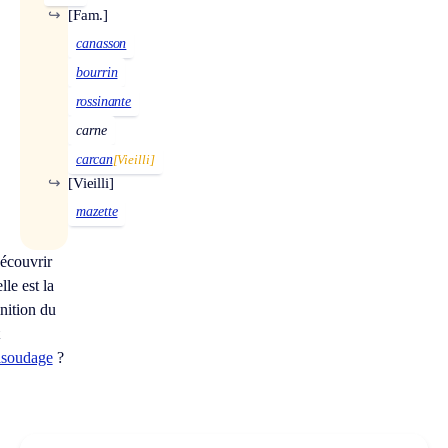
↪
[Fam.]
canasson
bourrin
rossinante
carne
carcan
[Vieilli]
↪
[Vieilli]
mazette
écouvrir
lle est la
inition du
t
risoudage
?