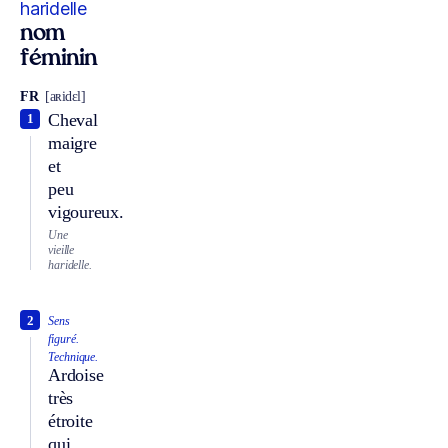
haridelle
nom
féminin
FR
[aʀidɛl]
Cheval
1
maigre
et
peu
vigoureux.
Une
vieille
haridelle.
2
Sens
figuré.
Technique.
Ardoise
très
étroite
qui