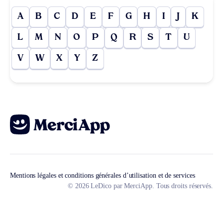
A
B
C
D
E
F
G
H
I
J
K
L
M
N
O
P
Q
R
S
T
U
V
W
X
Y
Z
Mentions légales et conditions générales d’utilisation et de services
© 2026 LeDico par MerciApp. Tous droits réservés.