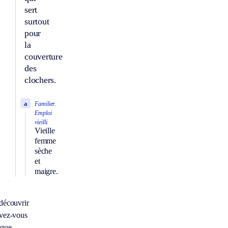
sert
surtout
pour
la
couverture
des
clochers.
a
Familier.
Emploi
vieilli.
Vieille
femme
sèche
et
maigre.
découvrir
vez-vous
 que