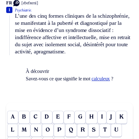
FR
[ebefʀeni]
1
Psychiatrie.
L’une des cinq formes cliniques de la schizophrénie,
se manifestant à la puberté et diagnostiqué par la
mise en évidence d’un syndrome dissociatif :
indifférence affective et intellectuelle, mise en retrait
du sujet avec isolement social, désintérêt pour toute
activité, apragmatisme.
À découvrir
Savez-vous ce que signifie le mot
calculeux
?
A
B
C
D
E
F
G
H
I
J
K
L
M
N
O
P
Q
R
S
T
U