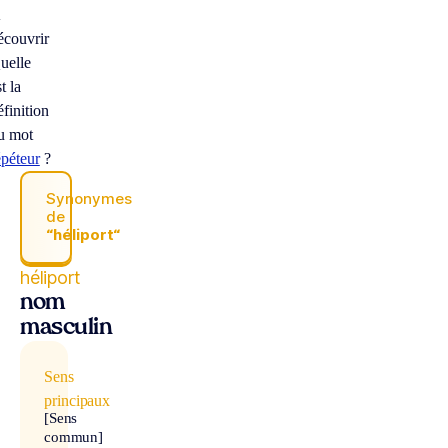
À
écouvrir
uelle
t la
éfinition
u mot
épéteur
?
Synonymes
de
“héliport“
héliport
nom
masculin
Sens
principaux
[Sens
commun]