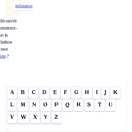
hélistation
découvrir
nnaissez-
us la
inition
 mot
isin
?
A
B
C
D
E
F
G
H
I
J
K
L
M
N
O
P
Q
R
S
T
U
V
W
X
Y
Z