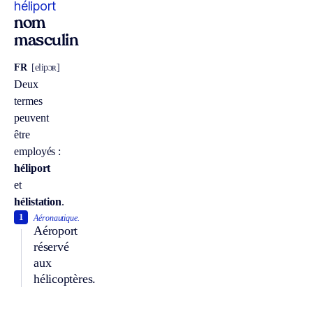
héliport
nom
masculin
FR
[elipɔʀ]
Deux
termes
peuvent
être
employés :
héliport
et
hélistation
.
1
Aéronautique.
Aéroport
réservé
aux
hélicoptères.