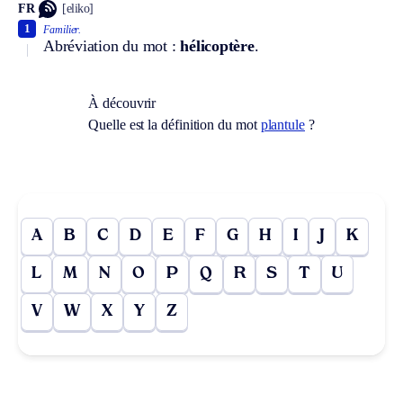
FR
[eliko]
1
Familier.
Abréviation du mot :
hélicoptère
.
À découvrir
Quelle est la définition du mot
plantule
?
A
B
C
D
E
F
G
H
I
J
K
L
M
N
O
P
Q
R
S
T
U
V
W
X
Y
Z