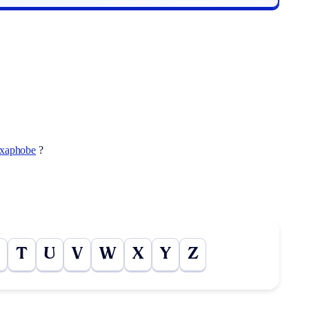
xaphobe
?
T
U
V
W
X
Y
Z