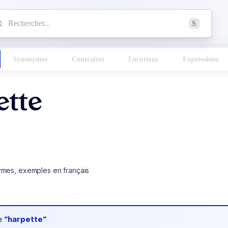
mmencez à chercher un mot dans le dictionnaire :
S
esults found.
Synonymes
Contraires
Locutions
Expressions
ette
ymes, exemples en français
de
“harpette“