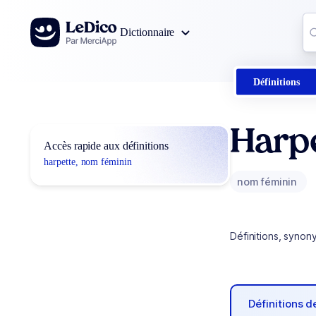
Aller au contenu
Co
Dictionnaire
0
r
Définitions
Harp
Accès rapide aux définitions
harpette, nom féminin
nom féminin
Définitions, synon
Définitions 