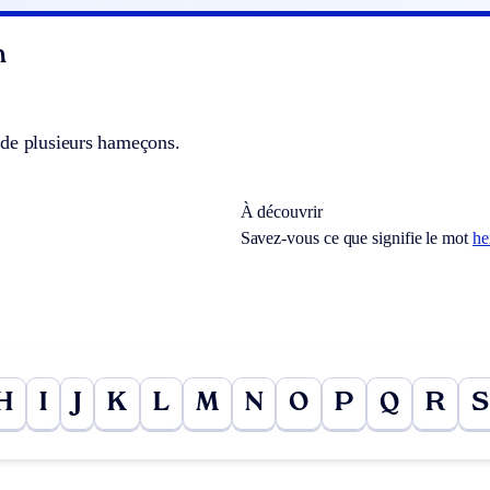
n
de plusieurs hameçons.
À découvrir
Savez-vous ce que signifie le mot
he
H
I
J
K
L
M
N
O
P
Q
R
S