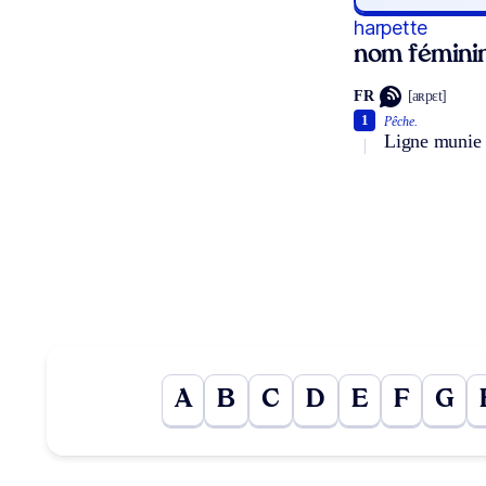
harpette
nom fémini
FR
[aʀpɛt]
1
Pêche.
Ligne munie 
A
B
C
D
E
F
G