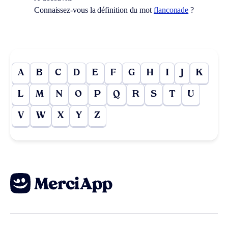
Connaissez-vous la définition du mot
flanconade
?
A
B
C
D
E
F
G
H
I
J
K
L
M
N
O
P
Q
R
S
T
U
V
W
X
Y
Z