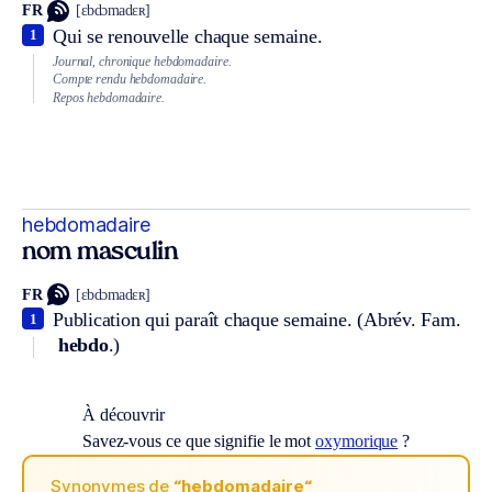
FR
[ɛbdɔmadɛʀ]
Qui se renouvelle chaque semaine.
1
Journal, chronique hebdomadaire.
Compte rendu hebdomadaire.
Repos hebdomadaire.
hebdomadaire
nom masculin
FR
[ɛbdɔmadɛʀ]
Publication qui paraît chaque semaine. (
Abrév.
Fam.
1
hebdo
.)
À découvrir
Savez-vous ce que signifie le mot
oxymorique
?
Synonymes de
“hebdomadaire“