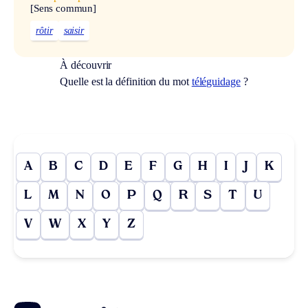
[Sens commun]
rôtir
saisir
À découvrir
Quelle est la définition du mot
téléguidage
?
A
B
C
D
E
F
G
H
I
J
K
L
M
N
O
P
Q
R
S
T
U
V
W
X
Y
Z