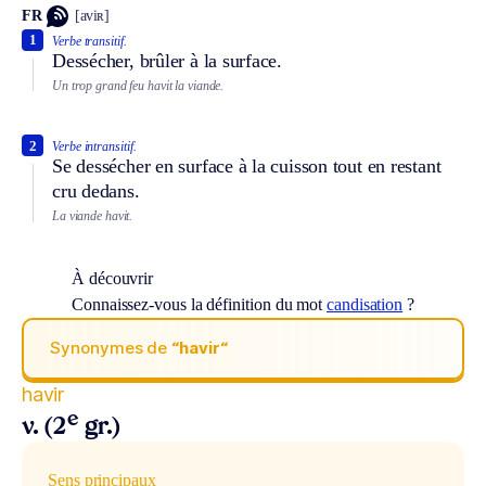
FR
[aviʀ]
1
Verbe transitif.
Dessécher, brûler à la surface.
Un trop grand feu havit la viande.
2
Verbe intransitif.
Se dessécher en surface à la cuisson tout en restant
cru dedans.
La viande havit.
À découvrir
Connaissez-vous la définition du mot
candisation
?
Synonymes de
“havir“
havir
e
v. (2
gr.)
Sens principaux