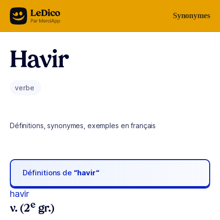
Aller au contenu
Synonymes
Havir
verbe
Définitions, synonymes, exemples en français
Définitions de
“havir“
havir
e
v. (2
gr.)