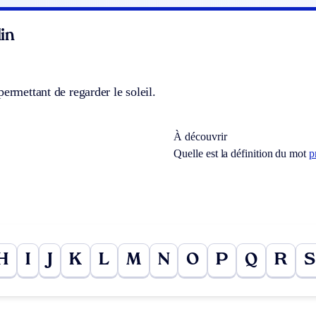
in
permettant de regarder le soleil.
À découvrir
Quelle est la définition du mot
p
H
I
J
K
L
M
N
O
P
Q
R
S