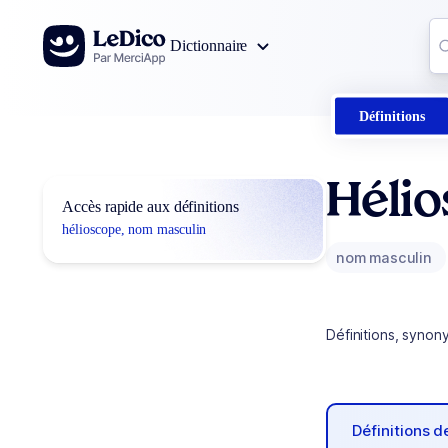
Aller au contenu
Co
Dictionnaire
0
r
Définitions
Héli
Accès rapide aux définitions
hélioscope, nom masculin
nom masculin
Définitions, synon
Définitions 