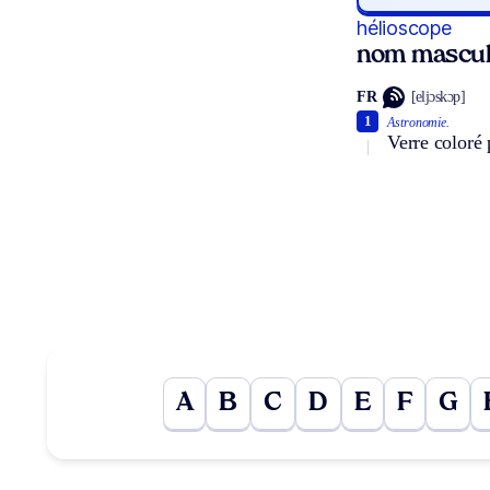
hélioscope
nom mascul
FR
[eljɔskɔp]
1
Astronomie.
Verre coloré 
A
B
C
D
E
F
G