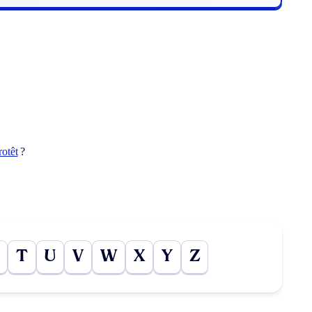
rotêt
?
T
U
V
W
X
Y
Z