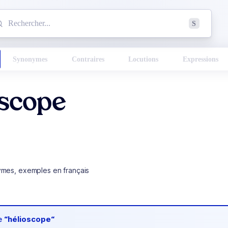
mmencez à chercher un mot dans le dictionnaire :
S
esults found.
Synonymes
Contraires
Locutions
Expressions
oscope
ymes, exemples en français
de
“hélioscope“