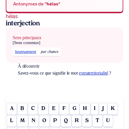
Antonymes de
“hélas“
hélas
interjection
Sens principaux
[Sens commun]
heureusement
par chance
À découvrir
Savez-vous ce que signifie le mot
extraterritorialité
?
A
B
C
D
E
F
G
H
I
J
K
L
M
N
O
P
Q
R
S
T
U