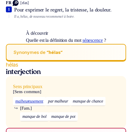
FR
[elas]
Pour exprimer le regret, la tristesse, la douleur.
1
Il a, hélas, de nouveau recommencé à boire.
À découvrir
Quelle est la définition du mot
sénescence
?
Synonymes de
“hélas“
hélas
interjection
Sens principaux
[Sens commun]
malheureusement
par malheur
manque de chance
↪
[Fam.]
manque de bol
manque de pot