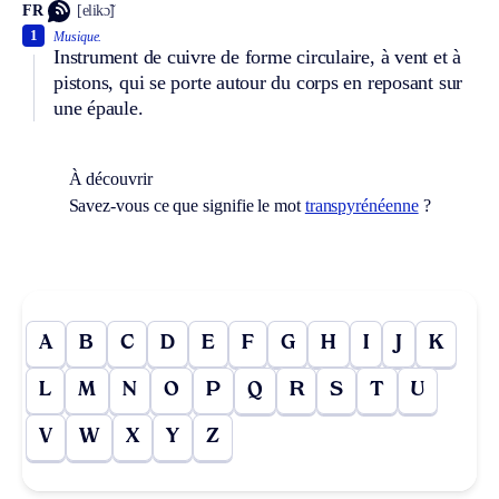
FR
[elikɔ̃]
1
Musique.
Instrument de cuivre de forme circulaire, à vent et à
pistons, qui se porte autour du corps en reposant sur
une épaule.
À découvrir
Savez-vous ce que signifie le mot
transpyrénéenne
?
A
B
C
D
E
F
G
H
I
J
K
L
M
N
O
P
Q
R
S
T
U
V
W
X
Y
Z