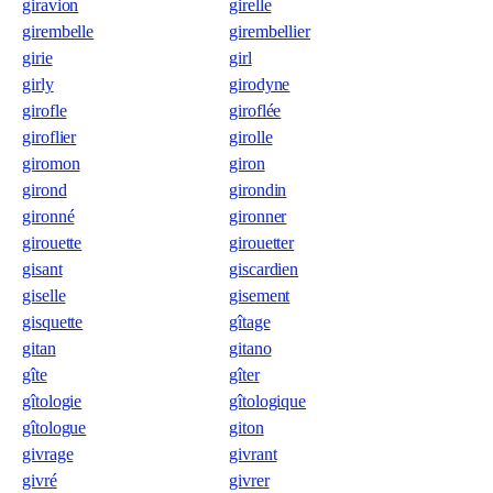
giravion
girelle
girembelle
girembellier
girie
girl
girly
girodyne
girofle
giroflée
giroflier
girolle
giromon
giron
girond
girondin
gironné
gironner
girouette
girouetter
gisant
giscardien
giselle
gisement
gisquette
gîtage
gitan
gitano
gîte
gîter
gîtologie
gîtologique
gîtologue
giton
givrage
givrant
givré
givrer