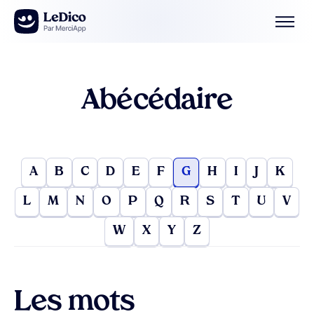
Aller au contenu
Abécédaire
A
B
C
D
E
F
G
H
I
J
K
L
M
N
O
P
Q
R
S
T
U
V
W
X
Y
Z
Les mots