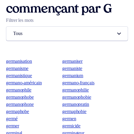
commençant par G
Filtrer les mots
Tous
germanisation
germaniser
germanisme
germaniste
germanistique
germanium
germano-américain
germano-français
germanophile
germanophilie
germanophobe
germanophobie
germanophone
germanopratin
germaphobe
germaphobie
germé
germen
germer
germicide
germinal
germinateur