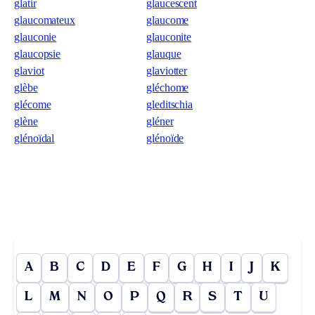
glatir
glaucescent
glaucomateux
glaucome
glauconie
glauconite
glaucopsie
glauque
glaviot
glaviotter
glèbe
gléchome
glécome
gleditschia
glène
gléner
glénoïdal
glénoïde
A
B
C
D
E
F
G
H
I
J
K
L
M
N
O
P
Q
R
S
T
U