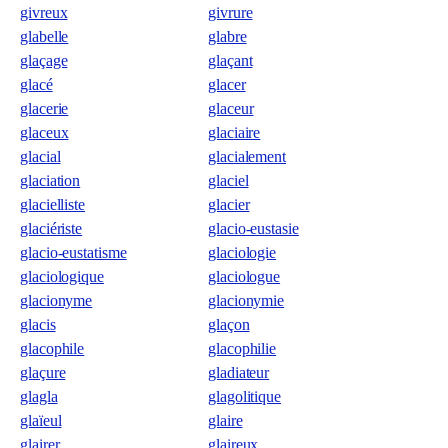
givreux
givrure
glabelle
glabre
glaçage
glaçant
glacé
glacer
glacerie
glaceur
glaceux
glaciaire
glacial
glacialement
glaciation
glaciel
glacielliste
glacier
glaciériste
glacio-eustasie
glacio-eustatisme
glaciologie
glaciologique
glaciologue
glacionyme
glacionymie
glacis
glaçon
glacophile
glacophilie
glaçure
gladiateur
glagla
glagolitique
glaïeul
glaire
glairer
glaireux