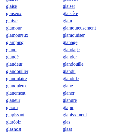
glaise
glaiser
glaiseux
glaisière
glaive
glam
glamour
glamoureusement
glamoureux
glamouriser
glamping
glanage
gland
glandage
glandé
glander
glandeur
glandouille
glandouiller
glandu
glandulaire
glandule
glanduleux
glane
glanement
glaner
glaneur
glanure
glaoui
glapir
glapissant
glapissement
glaréole
glas
glasnost
glass