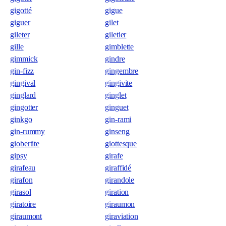
gigotté
gigue
giguer
gilet
gileter
giletier
gille
gimblette
gimmick
gindre
gin-fizz
gingembre
gingival
gingivite
ginglard
ginglet
gingotter
ginguet
ginkgo
gin-rami
gin-rummy
ginseng
giobertite
giottesque
gipsy
girafe
girafeau
giraffidé
girafon
girandole
girasol
giration
giratoire
giraumon
giraumont
giraviation