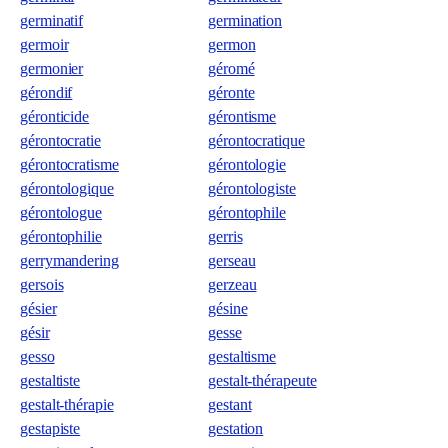
germinatif
germination
germoir
germon
germonier
géromé
gérondif
géronte
géronticide
gérontisme
gérontocratie
gérontocratique
gérontocratisme
gérontologie
gérontologique
gérontologiste
gérontologue
gérontophile
gérontophilie
gerris
gerrymandering
gerseau
gersois
gerzeau
gésier
gésine
gésir
gesse
gesso
gestaltisme
gestaltiste
gestalt-thérapeute
gestalt-thérapie
gestant
gestapiste
gestation