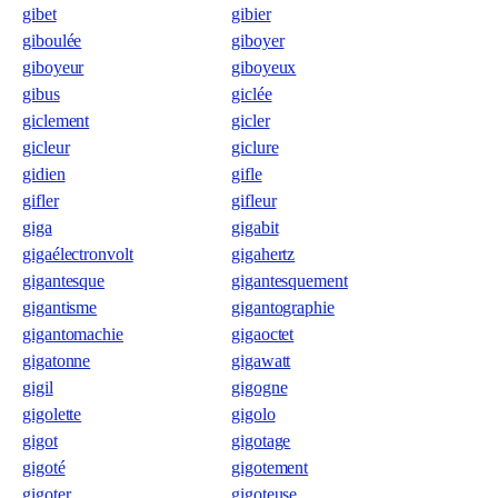
gibet
gibier
giboulée
giboyer
giboyeur
giboyeux
gibus
giclée
giclement
gicler
gicleur
giclure
gidien
gifle
gifler
gifleur
giga
gigabit
gigaélectronvolt
gigahertz
gigantesque
gigantesquement
gigantisme
gigantographie
gigantomachie
gigaoctet
gigatonne
gigawatt
gigil
gigogne
gigolette
gigolo
gigot
gigotage
gigoté
gigotement
gigoter
gigoteuse