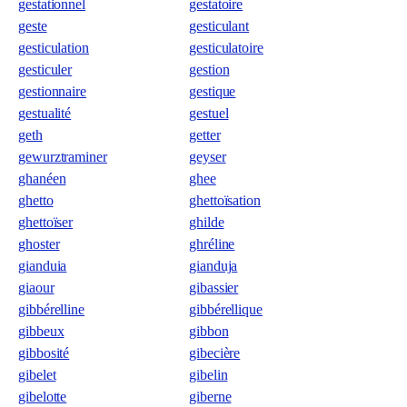
gestationnel
gestatoire
geste
gesticulant
gesticulation
gesticulatoire
gesticuler
gestion
gestionnaire
gestique
gestualité
gestuel
geth
getter
gewurztraminer
geyser
ghanéen
ghee
ghetto
ghettoïsation
ghettoïser
ghilde
ghoster
ghréline
gianduia
gianduja
giaour
gibassier
gibbérelline
gibbérellique
gibbeux
gibbon
gibbosité
gibecière
gibelet
gibelin
gibelotte
giberne