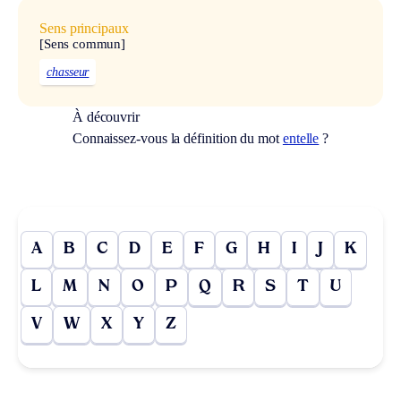
Sens principaux
[Sens commun]
chasseur
À découvrir
Connaissez-vous la définition du mot
entelle
?
A
B
C
D
E
F
G
H
I
J
K
L
M
N
O
P
Q
R
S
T
U
V
W
X
Y
Z