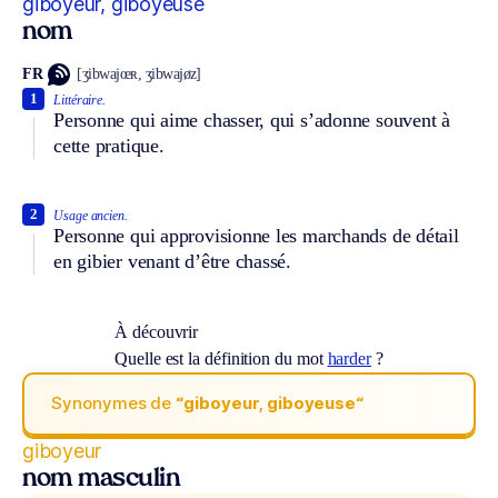
giboyeur, giboyeuse
nom
FR
[ʒibwajœʀ, ʒibwajøz]
1
Littéraire.
Personne qui aime chasser, qui s’adonne souvent à
cette pratique.
2
Usage ancien.
Personne qui approvisionne les marchands de détail
en gibier venant d’être chassé.
À découvrir
Quelle est la définition du mot
harder
?
Synonymes de
“giboyeur, giboyeuse“
giboyeur
nom masculin