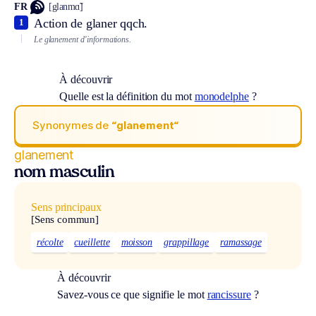
FR
[glanmɑ̃]
Action de glaner qqch.
1
Le glanement d’informations.
À découvrir
Quelle est la définition du mot
monodelphe
?
Synonymes de
“glanement“
glanement
nom masculin
Sens principaux
[Sens commun]
récolte
cueillette
moisson
grappillage
ramassage
À découvrir
Savez-vous ce que signifie le mot
rancissure
?