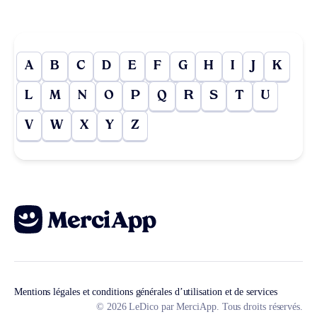
A
B
C
D
E
F
G
H
I
J
K
L
M
N
O
P
Q
R
S
T
U
V
W
X
Y
Z
Mentions légales et conditions générales d’utilisation et de services
© 2026 LeDico par MerciApp. Tous droits réservés.