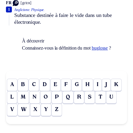
FR
[gɛtɛʀ]
1
Anglicisme.
Physique.
Substance destinée à faire le vide dans un tube
électronique.
À découvrir
Connaissez-vous la définition du mot
buglosse
?
A
B
C
D
E
F
G
H
I
J
K
L
M
N
O
P
Q
R
S
T
U
V
W
X
Y
Z