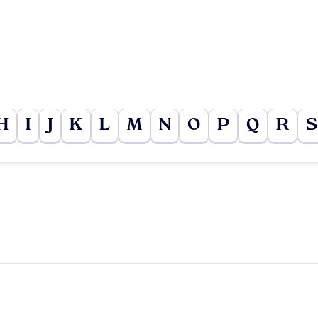
H
I
J
K
L
M
N
O
P
Q
R
S