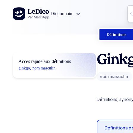
Aller au contenu
Co
Dictionnaire
0
r
Définitions
Gink
Accès rapide aux définitions
ginkgo, nom masculin
nom masculin
Définitions, synon
Définitions 