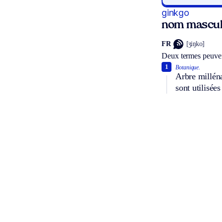
ginkgo
nom mascul
FR
[ʒiŋko]
Deux termes peuven
1
Botanique.
Arbre milléna
sont utilisée