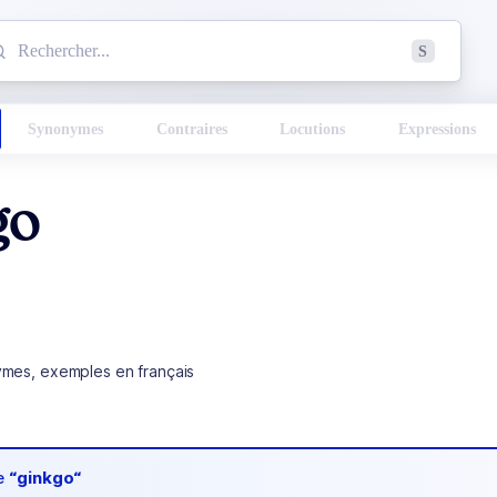
mmencez à chercher un mot dans le dictionnaire :
S
esults found.
Synonymes
Contraires
Locutions
Expressions
go
ymes, exemples en français
de
“ginkgo“