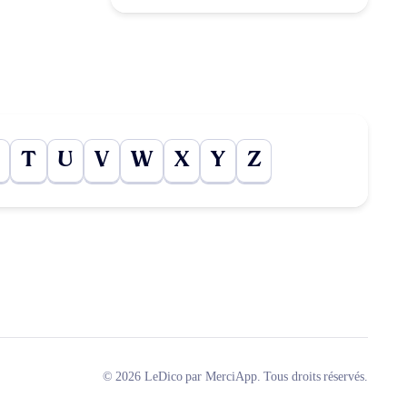
T
U
V
W
X
Y
Z
© 2026 LeDico par MerciApp. Tous droits réservés.