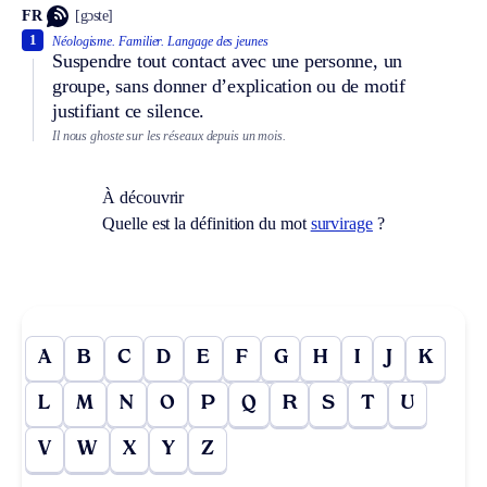
FR
[gɔste]
1
Néologisme.
Familier.
Langage des jeunes
Suspendre tout contact avec une personne, un
groupe, sans donner d’explication ou de motif
justifiant ce silence.
Il nous ghoste sur les réseaux depuis un mois.
À découvrir
Quelle est la définition du mot
survirage
?
A
B
C
D
E
F
G
H
I
J
K
L
M
N
O
P
Q
R
S
T
U
V
W
X
Y
Z