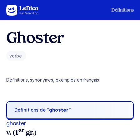
Aller au contenu
Définitions
Ghoster
verbe
Définitions, synonymes, exemples en français
Définitions de
“ghoster“
ghoster
er
v. (1
gr.)