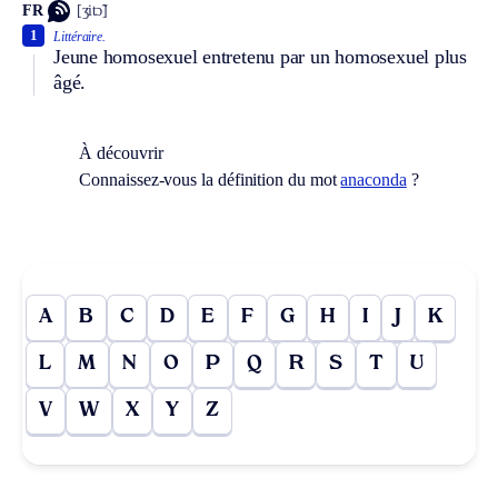
FR
[ʒitɔ̃]
1
Littéraire.
Jeune homosexuel entretenu par un homosexuel plus
âgé.
À découvrir
Connaissez-vous la définition du mot
anaconda
?
A
B
C
D
E
F
G
H
I
J
K
L
M
N
O
P
Q
R
S
T
U
V
W
X
Y
Z