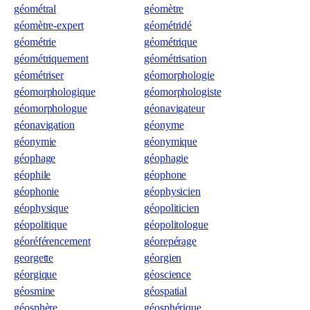
géométral
géomètre
géomètre-expert
géométridé
géométrie
géométrique
géométriquement
géométrisation
géométriser
géomorphologie
géomorphologique
géomorphologiste
géomorphologue
géonavigateur
géonavigation
géonyme
géonymie
géonymique
géophage
géophagie
géophile
géophone
géophonie
géophysicien
géophysique
géopoliticien
géopolitique
géopolitologue
géoréférencement
géorepérage
georgette
géorgien
géorgique
géoscience
géosmine
géospatial
géosphère
géosphérique