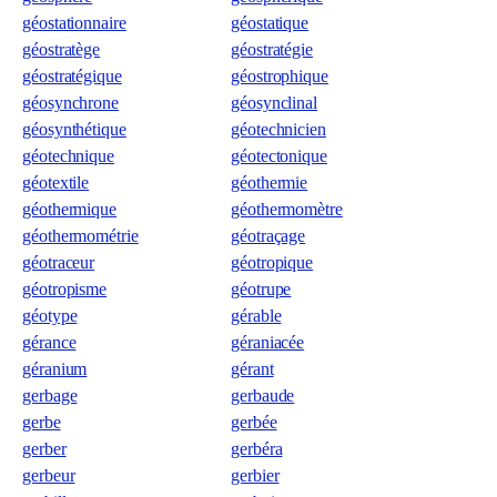
géostationnaire
géostatique
géostratège
géostratégie
géostratégique
géostrophique
géosynchrone
géosynclinal
géosynthétique
géotechnicien
géotechnique
géotectonique
géotextile
géothermie
géothermique
géothermomètre
géothermométrie
géotraçage
géotraceur
géotropique
géotropisme
géotrupe
géotype
gérable
gérance
géraniacée
géranium
gérant
gerbage
gerbaude
gerbe
gerbée
gerber
gerbéra
gerbeur
gerbier