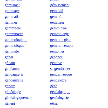
gémissant
gémissement
gemmage
gemmail
gemmation
gemmé
gemmer
gemmeur
gemmifère
gemmipare
gemmiparité
gemmologie
gemmologique
gemmologiste
gemmologue
gemmothérapie
gemmule
gémonies
génal
gênance
gênant
gencive
gendarme
se gendarmer
gendarmerie
gendarmesque
gendarmette
gendelettre
gendre
gêné
généalogie
généalogique
généalogiquement
généalogiste
génépi
gêner