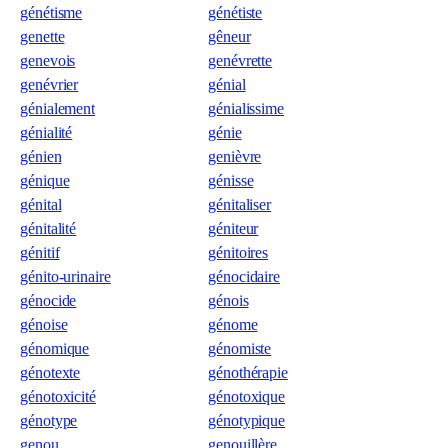
génétisme
génétiste
genette
gêneur
genevois
genévrette
genévrier
génial
génialement
génialissime
génialité
génie
génien
genièvre
génique
génisse
génital
génitaliser
génitalité
géniteur
génitif
génitoires
génito-urinaire
génocidaire
génocide
génois
génoise
génome
génomique
génomiste
génotexte
génothérapie
génotoxicité
génotoxique
génotype
génotypique
genou
genouillère