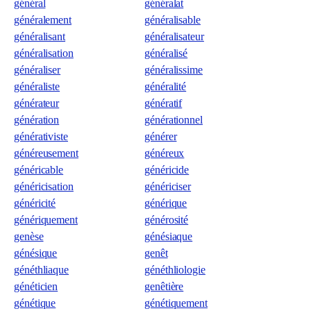
général
généralat
généralement
généralisable
généralisant
généralisateur
généralisation
généralisé
généraliser
généralissime
généraliste
généralité
générateur
génératif
génération
générationnel
générativiste
générer
généreusement
généreux
généricable
généricide
généricisation
génériciser
généricité
générique
génériquement
générosité
genèse
génésiaque
génésique
genêt
généthliaque
généthliologie
généticien
genêtière
génétique
génétiquement