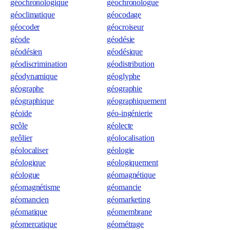
géochronologique
géochronologue
géoclimatique
géocodage
géocoder
géocroiseur
géode
géodésie
géodésien
géodésique
géodiscrimination
géodistribution
géodynamique
géoglyphe
géographe
géographie
géographique
géographiquement
géoïde
géo-ingénierie
geôle
géolecte
geôlier
géolocalisation
géolocaliser
géologie
géologique
géologiquement
géologue
géomagnétique
géomagnétisme
géomancie
géomancien
géomarketing
géomatique
géomembrane
géomercatique
géométrage