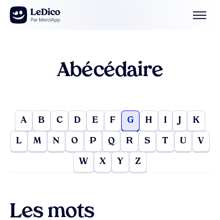
Aller au contenu
Abécédaire
A
B
C
D
E
F
G
H
I
J
K
L
M
N
O
P
Q
R
S
T
U
V
W
X
Y
Z
Les mots