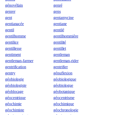
génovéfain
genré
genrer
gens
gent
gentamycine
gentianacée
gentiane
gentil
gentilé
gentilhomme
gentilhommière
gentilice
gentilité
gentillesse
gentillet
gentiment
gentleman
gentleman-farmer
gentleman-rider
gentrification
gentrifier
gentry
génuflexion
géobiologie
géobiologique
géobiologiste
géobiologue
géoblocage
géobotanique
géocentrique
géocentrisme
géochimie
géochimique
géochimiste
géochronologie