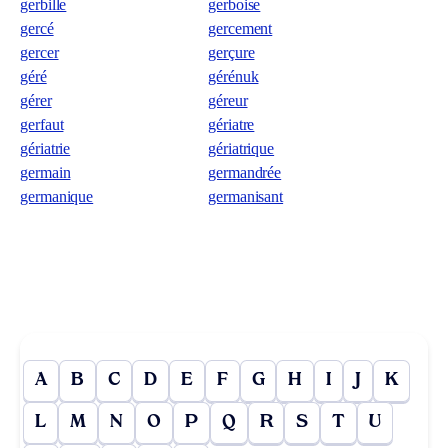
gerbille
gerboise
gercé
gercement
gercer
gerçure
géré
gérénuk
gérer
géreur
gerfaut
gériatre
gériatrie
gériatrique
germain
germandrée
germanique
germanisant
A
B
C
D
E
F
G
H
I
J
K
L
M
N
O
P
Q
R
S
T
U