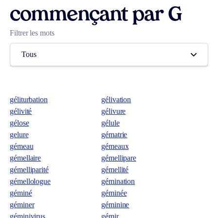
commençant par G
Filtrer les mots
Tous
géliturbation
gélivation
gélivité
gélivure
gélose
gélule
gelure
gématrie
gémeau
gémeaux
gémellaire
gémellipare
gémelliparité
gémellité
gémellologue
gémination
géminé
géminée
géminer
géminine
géminivirus
gémir