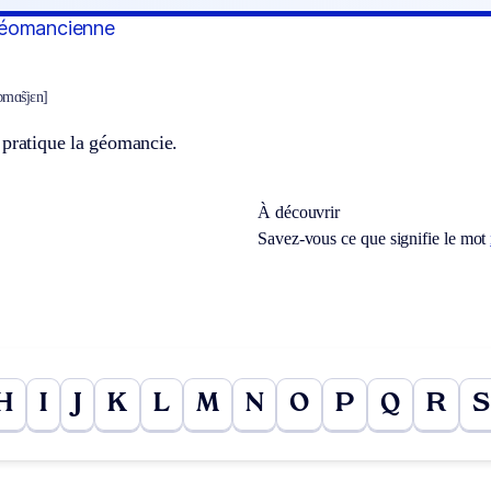
géomancienne
eɔmɑ̃sjɛn]
 pratique la géomancie.
À découvrir
Savez-vous ce que signifie le mot
H
I
J
K
L
M
N
O
P
Q
R
S