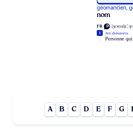
géomancien, 
nom
FR
[ʒeɔmɑ̃sjɛ̃, ʒ
1
Arts divinatoires.
Personne qui
A
B
C
D
E
F
G