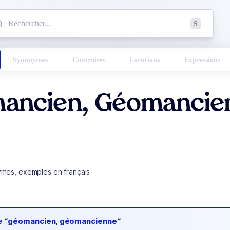
mmencez à chercher un mot dans le dictionnaire :
S
esults found.
Synonymes
Contraires
Locutions
Expressions
ancien, Géomancie
ymes, exemples en français
de
“géomancien, géomancienne“