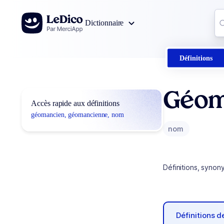
Aller au contenu
Co
Dictionnaire
0
r
Définitions
Géom
Accès rapide aux définitions
géomancien, géomancienne, nom
nom
Définitions, synon
Définitions 