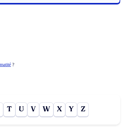
matité
?
T
U
V
W
X
Y
Z