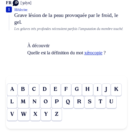
FR
[ʒəlyʀ]
1
Médecine.
Grave lésion de la peau provoquée par le froid, le
gel.
Les gelures très profondes nécessitent parfois l’amputation du membre touché.
À découvrir
Quelle est la définition du mot
xérocopie
?
A
B
C
D
E
F
G
H
I
J
K
L
M
N
O
P
Q
R
S
T
U
V
W
X
Y
Z