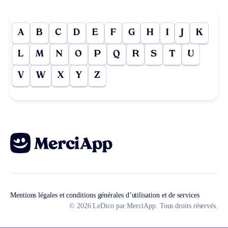
A
B
C
D
E
F
G
H
I
J
K
L
M
N
O
P
Q
R
S
T
U
V
W
X
Y
Z
Mentions légales et conditions générales d’utilisation et de services
© 2026 LeDico par MerciApp. Tous droits réservés.