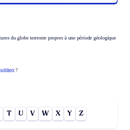
atures du globe terrestre propres à une période géologique
sobliger
?
T
U
V
W
X
Y
Z