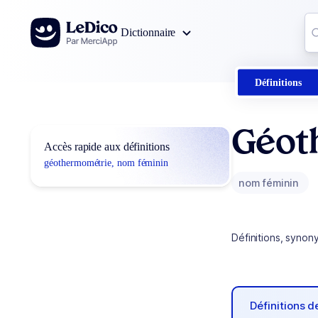
Aller au contenu
Co
Dictionnaire
0
r
Définitions
Géot
Accès rapide aux définitions
géothermométrie, nom féminin
nom féminin
Définitions, synon
Définitions 