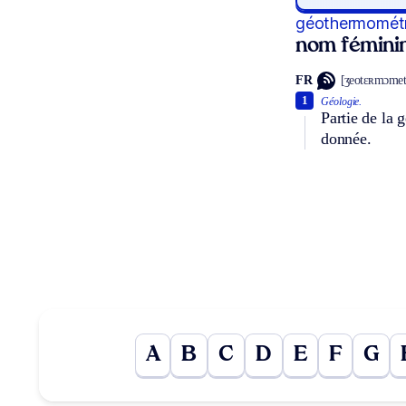
géothermométr
nom fémini
FR
[ʒeotɛʀmɔmet
1
Géologie.
Partie de la 
donnée.
A
B
C
D
E
F
G