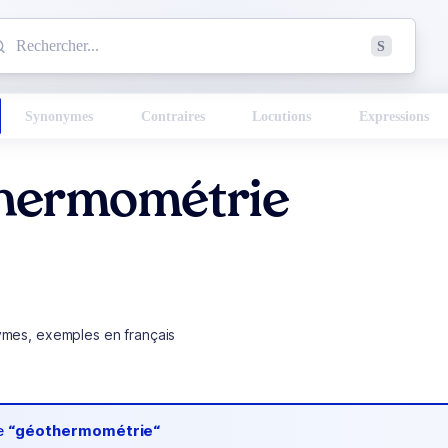
mmencez à chercher un mot dans le dictionnaire :
S
esults found.
Synonymes
Contraires
Locutions
Expressions
hermométrie
ymes, exemples en français
de
“géothermométrie“