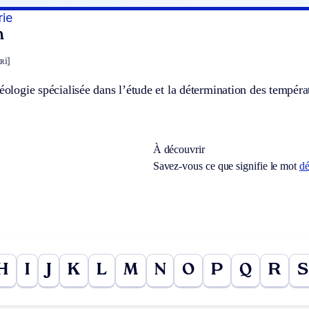
ie
n
ʀi]
géologie spécialisée dans l’étude et la détermination des tempér
À découvrir
Savez-vous ce que signifie le mot
dé
H
I
J
K
L
M
N
O
P
Q
R
S