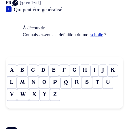
FR
[ʒeneʀalizabl]
Qui peut être généralisé.
1
À découvrir
Connaissez-vous la définition du mot
scholie
?
A
B
C
D
E
F
G
H
I
J
K
L
M
N
O
P
Q
R
S
T
U
V
W
X
Y
Z