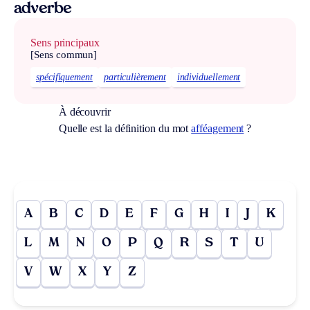
adverbe
Sens principaux
[Sens commun]
spécifiquement
particulièrement
individuellement
À découvrir
Quelle est la définition du mot
afféagement
?
A
B
C
D
E
F
G
H
I
J
K
L
M
N
O
P
Q
R
S
T
U
V
W
X
Y
Z