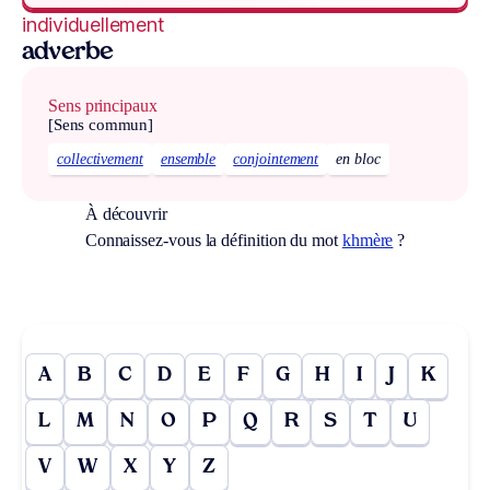
individuellement
adverbe
Sens principaux
[Sens commun]
collectivement
ensemble
conjointement
en bloc
À découvrir
Connaissez-vous la définition du mot
khmère
?
A
B
C
D
E
F
G
H
I
J
K
L
M
N
O
P
Q
R
S
T
U
V
W
X
Y
Z