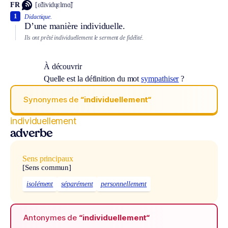
FR
[ɛ̃dividɥɛlmɑ̃]
1
Didactique.
D’une manière individuelle.
Ils ont prêté individuellement le serment de fidélité.
À découvrir
Quelle est la définition du mot
sympathiser
?
Synonymes de
“individuellement“
individuellement
adverbe
Sens principaux
[Sens commun]
isolément
séparément
personnellement
Antonymes de
“individuellement“