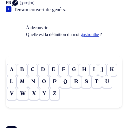
FR
[ʒənɛtjɛʀ]
Terrain couvert de genêts.
1
À découvrir
Quelle est la définition du mot
gastrolithe
?
A
B
C
D
E
F
G
H
I
J
K
L
M
N
O
P
Q
R
S
T
U
V
W
X
Y
Z