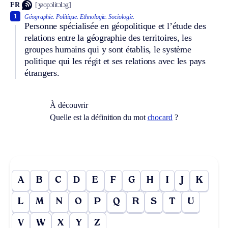
FR
[ʒeopɔlitɔlɔg]
1
Géographie.
Politique.
Ethnologie.
Sociologie.
Personne spécialisée en géopolitique et l’étude des
relations entre la géographie des territoires, les
groupes humains qui y sont établis, le système
politique qui les régit et ses relations avec les pays
étrangers.
À découvrir
Quelle est la définition du mot
chocard
?
A
B
C
D
E
F
G
H
I
J
K
L
M
N
O
P
Q
R
S
T
U
V
W
X
Y
Z