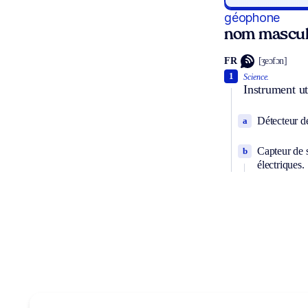
géophone
nom mascul
FR
[ʒeɔfɔn]
1
Science.
Instrument ut
Détecteur de
a
Capteur de 
b
électriques.