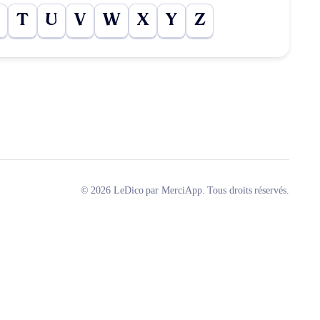
T
U
V
W
X
Y
Z
© 2026 LeDico par MerciApp. Tous droits réservés.