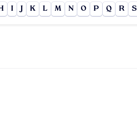
H
I
J
K
L
M
N
O
P
Q
R
S