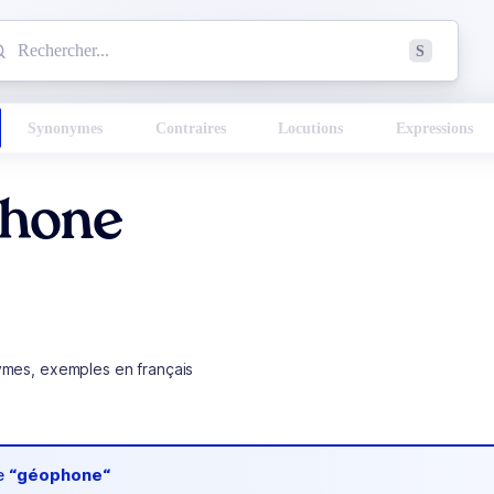
mmencez à chercher un mot dans le dictionnaire :
S
esults found.
Synonymes
Contraires
Locutions
Expressions
hone
ymes, exemples en français
de
“géophone“