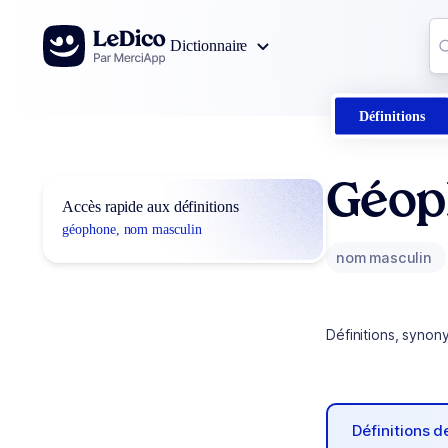
Aller au contenu
Co
Dictionnaire
0
r
Définitions
Géop
Accès rapide aux définitions
géophone, nom masculin
nom masculin
Définitions, synon
Définitions 