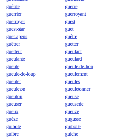
guérite
guerre
guerrier
guerroyant
guerroyer
guest
guest-star
guet
guet-apens
guêtre
guêtrer
guetter
guetteur
gueulant
gueulante
gueulard
gueule
gueule-de-lion
gueule-de-loup
gueulement
gueuler
gueules
gueuleton
gueuletonner
gueuloir
gueuse
gueuser
gueuserie
gueux
gueuze
guèze
gugusse
guibole
guibolle
guibre
guiche