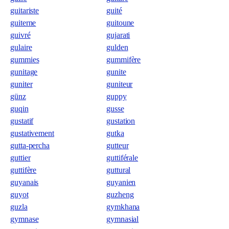
guitariste
guité
guiterne
guitoune
guivré
gujarati
gulaire
gulden
gummies
gummifère
gunitage
gunite
guniter
guniteur
günz
guppy
guqin
gusse
gustatif
gustation
gustativement
gutka
gutta-percha
gutteur
guttier
guttiférale
guttifère
guttural
guyanais
guyanien
guyot
guzheng
guzla
gymkhana
gymnase
gymnasial