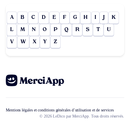
A
B
C
D
E
F
G
H
I
J
K
L
M
N
O
P
Q
R
S
T
U
V
W
X
Y
Z
Mentions légales et conditions générales d’utilisation et de services
© 2026 LeDico par MerciApp. Tous droits réservés.