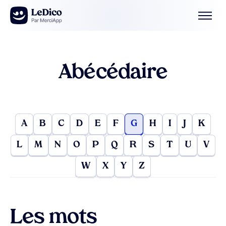
Aller au contenu
Abécédaire
A
B
C
D
E
F
G
H
I
J
K
L
M
N
O
P
Q
R
S
T
U
V
W
X
Y
Z
Les mots