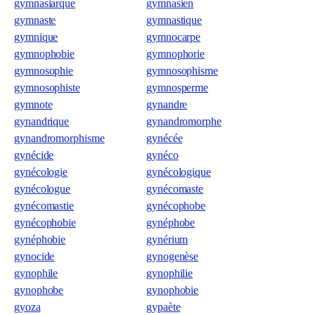
gymnasiarque
gymnasien
gymnaste
gymnastique
gymnique
gymnocarpe
gymnophobie
gymnophorie
gymnosophie
gymnosophisme
gymnosophiste
gymnosperme
gymnote
gynandre
gynandrique
gynandromorphe
gynandromorphisme
gynécée
gynécide
gynéco
gynécologie
gynécologique
gynécologue
gynécomaste
gynécomastie
gynécophobe
gynécophobie
gynéphobe
gynéphobie
gynérium
gynocide
gynogenèse
gynophile
gynophilie
gynophobe
gynophobie
gyoza
gypaète