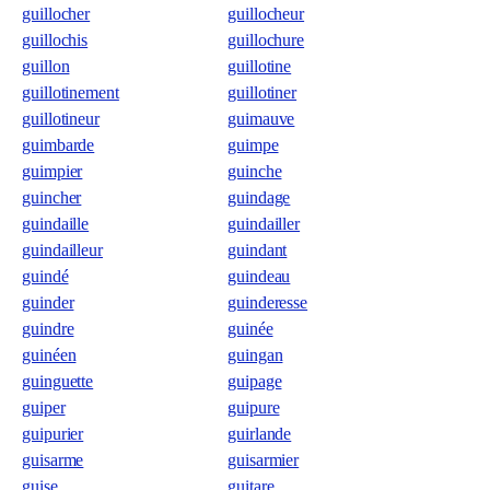
guillocher
guillocheur
guillochis
guillochure
guillon
guillotine
guillotinement
guillotiner
guillotineur
guimauve
guimbarde
guimpe
guimpier
guinche
guincher
guindage
guindaille
guindailler
guindailleur
guindant
guindé
guindeau
guinder
guinderesse
guindre
guinée
guinéen
guingan
guinguette
guipage
guiper
guipure
guipurier
guirlande
guisarme
guisarmier
guise
guitare