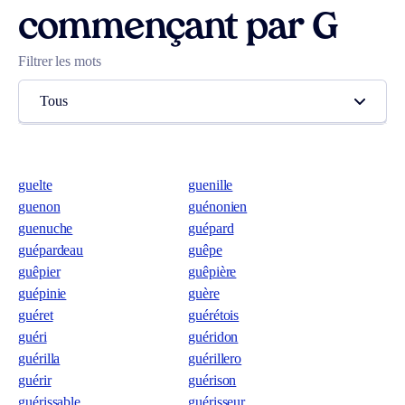
commençant par G
Filtrer les mots
Tous
guelte
guenille
guenon
guénonien
guenuche
guépard
guépardeau
guêpe
guêpier
guêpière
guépinie
guère
guéret
guérétois
guéri
guéridon
guérilla
guérillero
guérir
guérison
guérissable
guérisseur