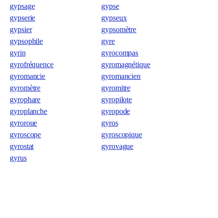
gypsage
gypse
gypserie
gypseux
gypsier
gypsomètre
gypsophile
gyre
gyrin
gyrocompas
gyrofréquence
gyromagnétique
gyromancie
gyromancien
gyromètre
gyromitre
gyrophare
gyropilote
gyroplanche
gyropode
gyroroue
gyros
gyroscope
gyroscopique
gyrostat
gyrovague
gyrus