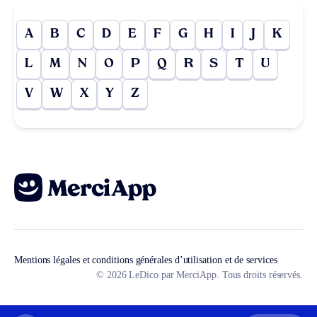
A
B
C
D
E
F
G
H
I
J
K
L
M
N
O
P
Q
R
S
T
U
V
W
X
Y
Z
Mentions légales et conditions générales d’utilisation et de services
© 2026 LeDico par MerciApp. Tous droits réservés.