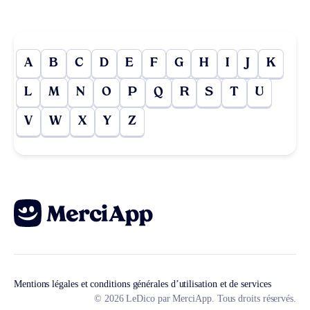
A
B
C
D
E
F
G
H
I
J
K
L
M
N
O
P
Q
R
S
T
U
V
W
X
Y
Z
Mentions légales et conditions générales d’utilisation et de services
© 2026 LeDico par MerciApp. Tous droits réservés.