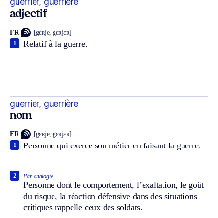
guerrier, guerrière
adjectif
FR
[gɛʀje, gɛʀjɛʀ]
Relatif à la guerre.
1
guerrier, guerrière
nom
FR
[gɛʀje, gɛʀjɛʀ]
Personne qui exerce son métier en faisant la guerre.
1
2
Par analogie.
Personne dont le comportement, l’exaltation, le goût
du risque, la réaction défensive dans des situations
critiques rappelle ceux des soldats.