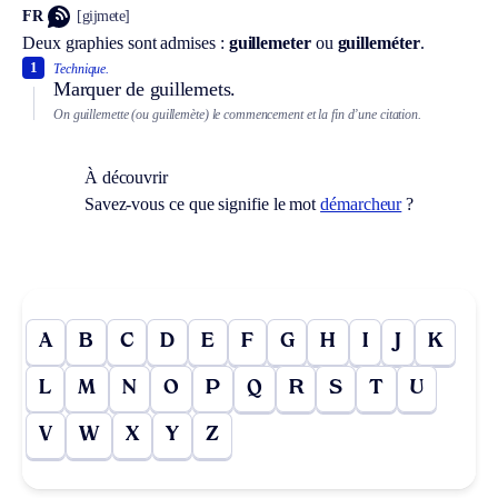
FR
[gijmete]
Deux graphies sont admises :
guillemeter
ou
guilleméter
.
1
Technique.
Marquer de guillemets.
On guillemette (ou guillemète) le commencement et la fin d’une citation.
À découvrir
Savez-vous ce que signifie le mot
démarcheur
?
A
B
C
D
E
F
G
H
I
J
K
L
M
N
O
P
Q
R
S
T
U
V
W
X
Y
Z