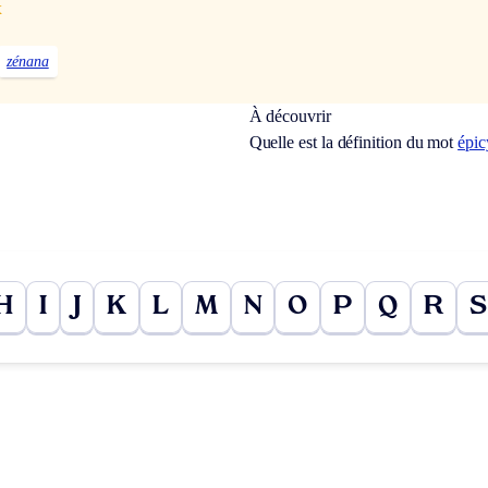
x
zénana
À découvrir
Quelle est la définition du mot
épic
H
I
J
K
L
M
N
O
P
Q
R
S