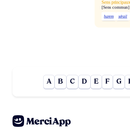
Sens principau
[Sens commun]
harem
sérail
A
B
C
D
E
F
G