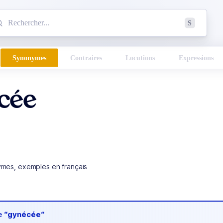
mmencez à chercher un mot dans le dictionnaire :
S
esults found.
Synonymes
Contraires
Locutions
Expressions
cée
ymes, exemples en français
de
“gynécée“