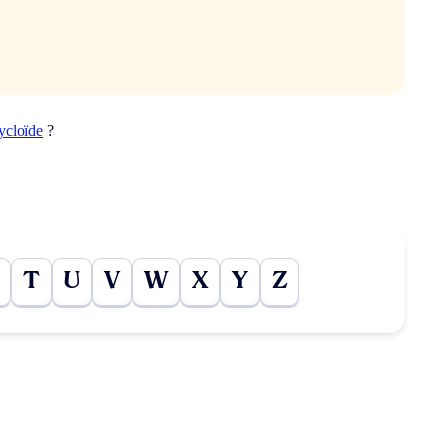
ycloïde
?
T
U
V
W
X
Y
Z