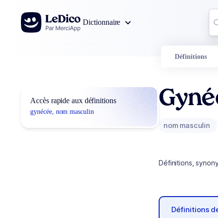
Aller au contenu
Co
Dictionnaire
0
r
Définitions
Gyné
Accès rapide aux définitions
gynécée, nom masculin
nom masculin
Définitions, synon
Définitions 