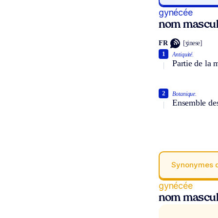
gynécée
nom mascul
FR
[ʒinese]
1
Antiquité.
Partie de la
2
Botanique.
Ensemble des 
Synonymes 
gynécée
nom mascul