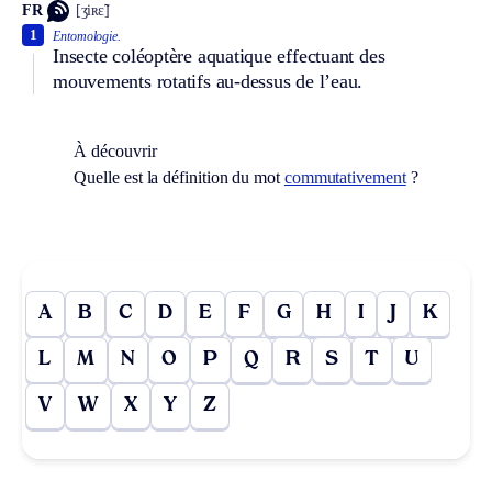
FR
[ʒiʀɛ̃]
1
Entomologie.
Insecte coléoptère aquatique effectuant des
mouvements rotatifs au-dessus de l’eau.
À découvrir
Quelle est la définition du mot
commutativement
?
A
B
C
D
E
F
G
H
I
J
K
L
M
N
O
P
Q
R
S
T
U
V
W
X
Y
Z