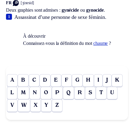
FR
[ʒinesid]
Deux graphies sont admises :
gynécide
ou
gynocide
.
Assassinat d’une personne de sexe féminin.
1
À découvrir
Connaissez-vous la définition du mot
chaume
?
A
B
C
D
E
F
G
H
I
J
K
L
M
N
O
P
Q
R
S
T
U
V
W
X
Y
Z