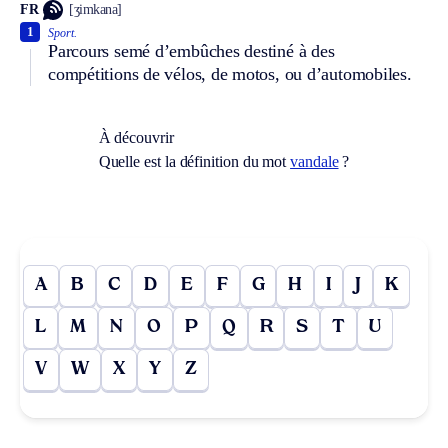
FR
[ʒimkana]
1
Sport.
Parcours semé d’embûches destiné à des
compétitions de vélos, de motos, ou d’automobiles.
À découvrir
Quelle est la définition du mot
vandale
?
A
B
C
D
E
F
G
H
I
J
K
L
M
N
O
P
Q
R
S
T
U
V
W
X
Y
Z