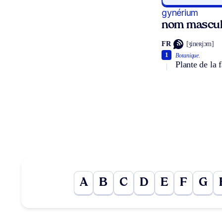
gynérium
nom mascul
FR
[ʒineʀjɔm]
1
Botanique.
Plante de la 
A
B
C
D
E
F
G