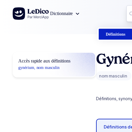
Aller au contenu
Co
Dictionnaire
0
r
Définitions
Gyné
Accès rapide aux définitions
gynérium, nom masculin
nom masculin
Définitions, synon
Définitions 