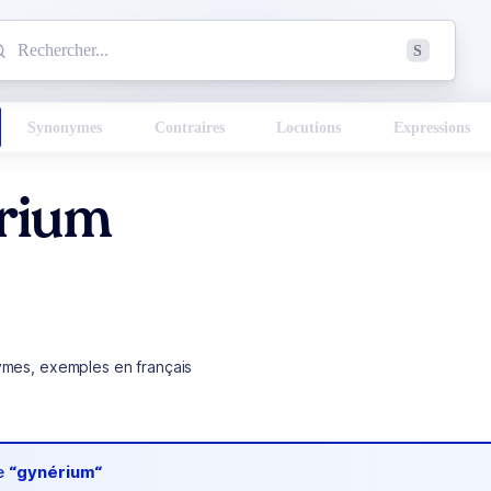
mmencez à chercher un mot dans le dictionnaire :
S
esults found.
Synonymes
Contraires
Locutions
Expressions
rium
ymes, exemples en français
de
“gynérium“