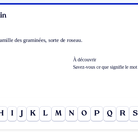
in
famille des graminées, sorte de roseau.
À découvrir
Savez-vous ce que signifie le mo
H
I
J
K
L
M
N
O
P
Q
R
S