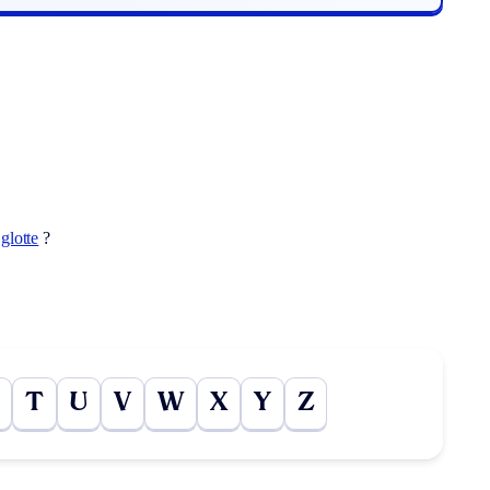
t
glotte
?
T
U
V
W
X
Y
Z