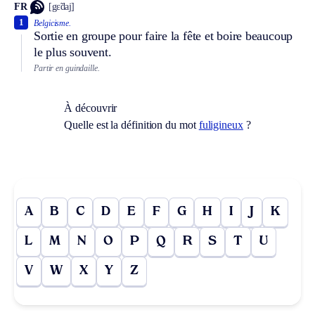
FR
[gɛ̃daj]
1
Belgicisme.
Sortie en groupe pour faire la fête et boire beaucoup
le plus souvent.
Partir en guindaille.
À découvrir
Quelle est la définition du mot
fuligineux
?
A
B
C
D
E
F
G
H
I
J
K
L
M
N
O
P
Q
R
S
T
U
V
W
X
Y
Z