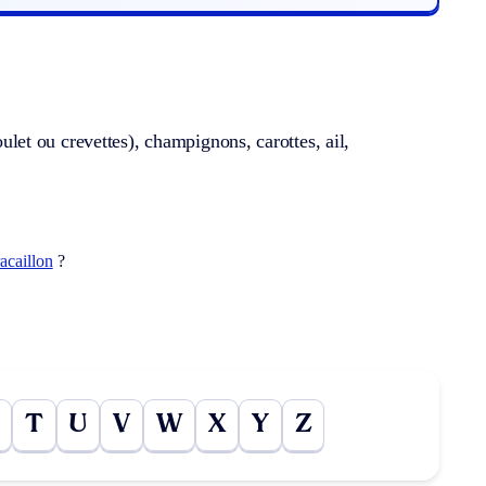
oulet ou crevettes), champignons, carottes, ail,
acaillon
?
T
U
V
W
X
Y
Z