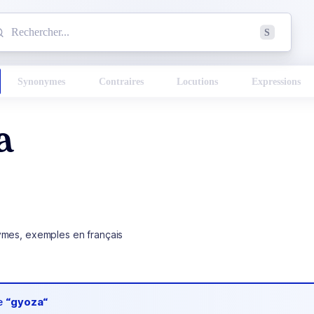
mmencez à chercher un mot dans le dictionnaire :
S
esults found.
Synonymes
Contraires
Locutions
Expressions
a
ymes, exemples en français
de
“gyoza“