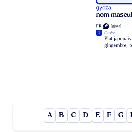
gyoza
nom mascul
FR
[gjoza]
1
Cuisine.
Plat japonais
gingembre, pu
A
B
C
D
E
F
G