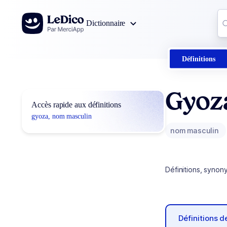
Aller au contenu
Co
Dictionnaire
0
r
Définitions
Gyoz
Accès rapide aux définitions
gyoza, nom masculin
nom masculin
Définitions, synon
Définitions 