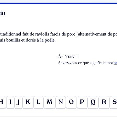
in
 traditionnel fait de raviolis farcis de porc (alternativement de p
is bouillis et dorés à la poêle.
À découvrir
Savez-vous ce que signifie le mot
br
H
I
J
K
L
M
N
O
P
Q
R
S