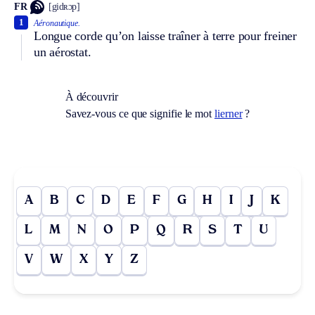
FR
[gidʀɔp]
1
Aéronautique.
Longue corde qu’on laisse traîner à terre pour freiner
un aérostat.
À découvrir
Savez-vous ce que signifie le mot
lierner
?
A
B
C
D
E
F
G
H
I
J
K
L
M
N
O
P
Q
R
S
T
U
V
W
X
Y
Z