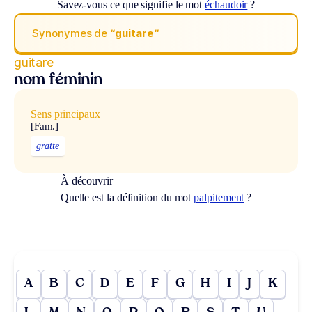
Savez-vous ce que signifie le mot
échaudoir
?
Synonymes de
“guitare“
guitare
nom féminin
Sens principaux
[Fam.]
gratte
À découvrir
Quelle est la définition du mot
palpitement
?
A
B
C
D
E
F
G
H
I
J
K