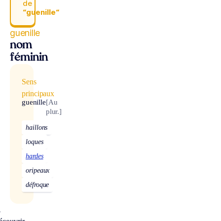
de
“guenille“
guenille
nom
féminin
Sens
principaux
guenille
[Au
plur.]
haillons
loques
hardes
oripeaux
défroque
À