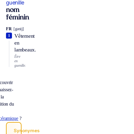
guenille
nom
féminin
FR
[gənij]
Vêtement
1
en
lambeaux.
Être
en
guenille.
couvrir
aissez-
la
ition du
océramique
?
Synonymes