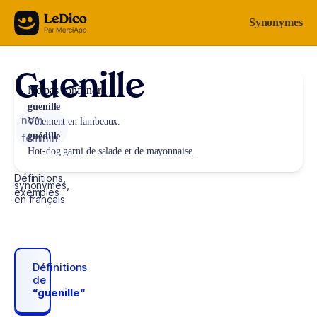
Aller au contenu
Synonymes
Guenille
Ne pas confondre
guenille
nom
Vêtement en lambeaux.
guédille
féminin
Hot-dog garni de salade et de mayonnaise.
Définitions,
synonymes,
exemples
en français
Définitions
de
“guenille“