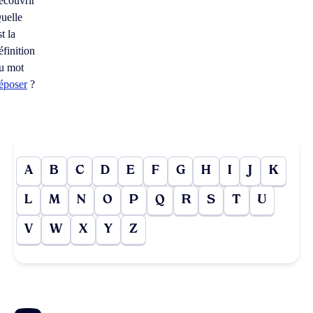
écouvrir
uelle
st la
éfinition
u mot
époser
?
A
B
C
D
E
F
G
H
I
J
K
L
M
N
O
P
Q
R
S
T
U
V
W
X
Y
Z