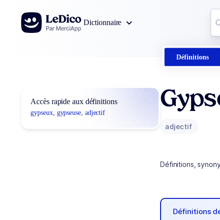
Aller au contenu
Co
Dictionnaire
0
r
Définitions
Gyps
Accès rapide aux définitions
gypseux, gypseuse, adjectif
adjectif
Définitions, synon
Définitions 