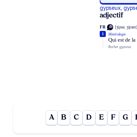
gypseux, gyps
adjectif
FR
[ʒipsø, ʒipsøz
1
Minéralogie.
Qui est de la
Rocher gypseux.
A
B
C
D
E
F
G