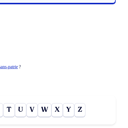
sans-patrie
?
T
U
V
W
X
Y
Z