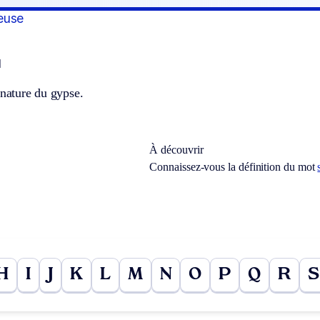
euse
]
 nature du gypse.
À découvrir
Connaissez-vous la définition du mot
H
I
J
K
L
M
N
O
P
Q
R
S