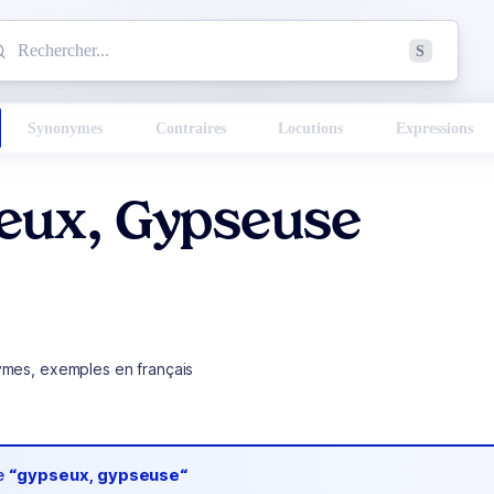
mmencez à chercher un mot dans le dictionnaire :
S
esults found.
Synonymes
Contraires
Locutions
Expressions
eux, Gypseuse
ymes, exemples en français
de
“gypseux, gypseuse“