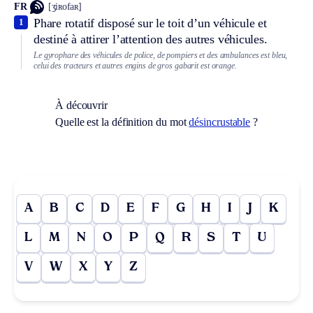
FR
[ʒiʀofaʀ]
Phare rotatif disposé sur le toit d’un véhicule et
1
destiné à attirer l’attention des autres véhicules.
Le gyrophare des véhicules de police, de pompiers et des ambulances est bleu,
celui des tracteurs et autres engins de gros gabarit est orange.
À découvrir
Quelle est la définition du mot
désincrustable
?
A
B
C
D
E
F
G
H
I
J
K
L
M
N
O
P
Q
R
S
T
U
V
W
X
Y
Z