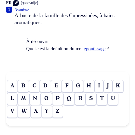
FR
[ʒənevʀije]
1
Botanique.
Arbuste de la famille des Cupressinées, à baies
aromatiques.
À découvrir
Quelle est la définition du mot
époutissage
?
A
B
C
D
E
F
G
H
I
J
K
L
M
N
O
P
Q
R
S
T
U
V
W
X
Y
Z