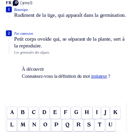
FR
[ʒemyl]
1
Botanique.
Rudiment de la tige, qui apparaît dans la germination.
2
Par extension.
Petit corps ovoïde qui, se séparant de la plante, sert à
la reproduire.
Les gemmules des algues.
À découvrir
Connaissez-vous la définition du mot
imitateur
?
A
B
C
D
E
F
G
H
I
J
K
L
M
N
O
P
Q
R
S
T
U