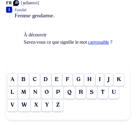
FR
[ʒɑ̃daʀmɛt]
1
Familier.
Femme gendarme.
À découvrir
Savez-vous ce que signifie le mot
carrossable
?
A
B
C
D
E
F
G
H
I
J
K
L
M
N
O
P
Q
R
S
T
U
V
W
X
Y
Z