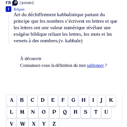
FR
[ʒematʀi]
1
Religion.
Art du déchiffrement kabbalistique partant du
principe que les nombres s’écrivent en lettres et que
les lettres ont une valeur numérique révélant une
exégèse biblique reliant les lettres, les mots et les
versets à des nombres.
(v. kabbale)
À découvrir
Connaissez-vous la définition du mot
sablonner
?
A
B
C
D
E
F
G
H
I
J
K
L
M
N
O
P
Q
R
S
T
U
V
W
X
Y
Z