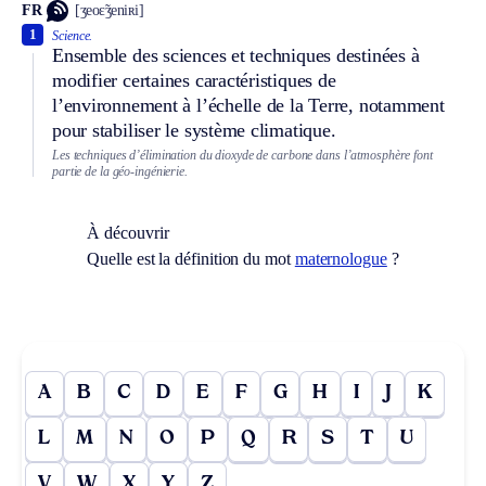
FR
[ʒeoɛ̃ʒeniʀi]
1
Science.
Ensemble des sciences et techniques destinées à
modifier certaines caractéristiques de
l’environnement à l’échelle de la Terre, notamment
pour stabiliser le système climatique.
Les techniques d’élimination du dioxyde de carbone dans l’atmosphère font
partie de la géo-ingénierie.
À découvrir
Quelle est la définition du mot
maternologue
?
A
B
C
D
E
F
G
H
I
J
K
L
M
N
O
P
Q
R
S
T
U
V
W
X
Y
Z